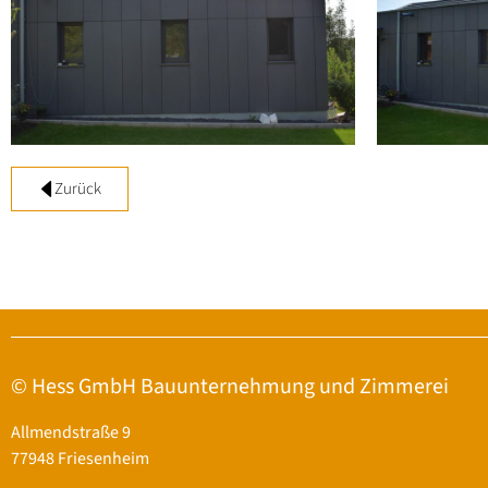
Zurück
© Hess GmbH Bauunternehmung und Zimmerei
Allmendstraße 9
77948 Friesenheim