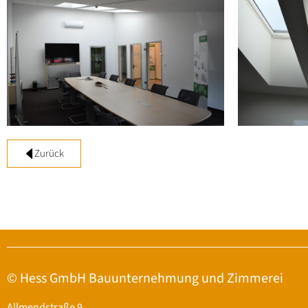
Zurück
© Hess GmbH Bauunternehmung und Zimmerei
Allmendstraße 9