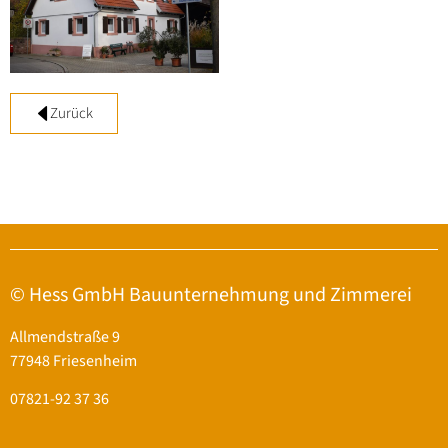
Zurück
© Hess GmbH Bauunternehmung und Zimmerei
Allmendstraße 9
77948 Friesenheim
07821-92 37 36