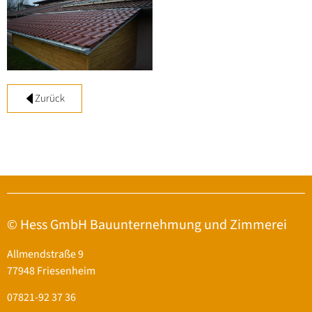
Zurück
© Hess GmbH Bauunternehmung und Zimmerei
Allmendstraße 9
77948 Friesenheim
07821-92 37 36